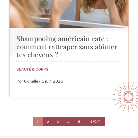
Shampooing américain raté :
comment rattraper sans abîmer
tes cheveux ?
BEAUTÉ & CORPS
Par Camille / 1 juin 2026
1
2
3
…
8
NEXT