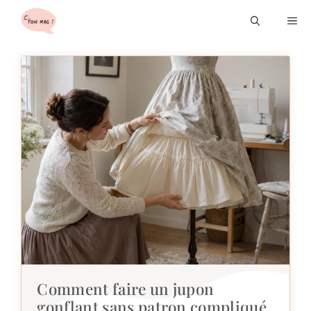
Aller
M
au
contenu
Comment faire un jupon
gonflant sans patron compliqué