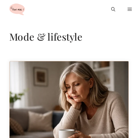
Aller
M
au
contenu
Mode & lifestyle