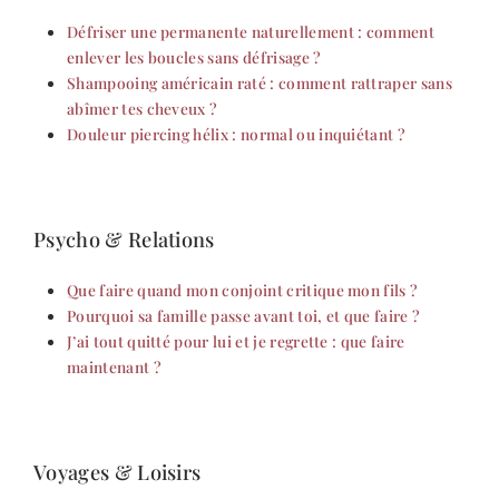
Défriser une permanente naturellement : comment
enlever les boucles sans défrisage ?
Shampooing américain raté : comment rattraper sans
abîmer tes cheveux ?
Douleur piercing hélix : normal ou inquiétant ?
Psycho & Relations
Que faire quand mon conjoint critique mon fils ?
Pourquoi sa famille passe avant toi, et que faire ?
J’ai tout quitté pour lui et je regrette : que faire
maintenant ?
Voyages & Loisirs